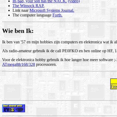
Its bad, your son has the NACK.
(video)
The Winsock RAP.
Link naar
Microsoft Systems Journal.
The computer language
Forth.
Wie ben Ik:
Ik ben van '57 en mijn hobbies zijn computers en elektronica wat ik a
Als radio-amateur gebruik ik de call PE0FKO en ben online op H
Voor de elektronica hobby gebruik ik hoe langer hoe meer software ;-
ATmega88/168/328
processoren.
Fre