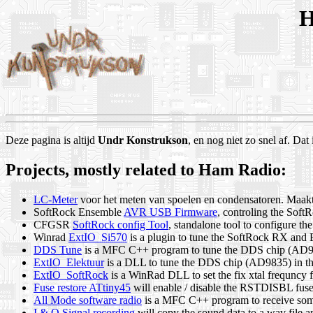
H
Deze pagina is altijd
Undr Konstrukson
, en nog niet zo snel af. Da
Projects, mostly related to Ham Radio:
LC-Meter
voor het meten van spoelen en condensatoren. Maa
SoftRock Ensemble
AVR USB Firmware
, controling the So
CFGSR
SoftRock config Tool
, standalone tool to configure 
Winrad
ExtIO_Si570
is a plugin to tune the SoftRock RX an
DDS Tune
is a MFC C++ program to tune the DDS chip (AD98
ExtIO_Elektuur
is a DLL to tune the DDS chip (AD9835) in t
ExtIO_SoftRock
is a WinRad DLL to set the fix xtal frequncy 
Fuse restore ATtiny45
will enable / disable the RSTDISBL fuse 
All Mode software radio
is a MFC C++ program to receive so
I & Q Signal recording
will copy the sound data to a wav file a