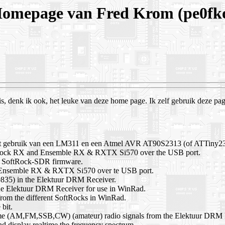
omepage van Fred Krom (pe0fk
t is, denk ik ook, het leuke van deze home page. Ik zelf gebruik deze p
kt gebruik van een LM311 en een Atmel AVR AT90S2313 (of ATTiny23
ftRock RX and Ensemble RX & RXTX Si570 over the USB port.
the SoftRock-SDR firmware.
d Ensemble RX & RXTX Si570 over te USB port.
35) in the Elektuur DRM Receiver.
he Elektuur DRM Receiver for use in WinRad.
from the different SoftRocks in WinRad.
bit.
me (AM,FM,SSB,CW) (amateur) radio signals from the Elektuur DRM 
nd display realtime the frequency spectrum.