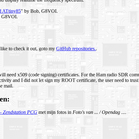
d ATtiny85
" by Bob, G8VOI.
, G8VOI.
like to check it out, goto my
GitHub repositories.
.
ill need x509 (code signing) certificates. For the Ham radio SDR commu
activity and I did not let sign my ROOT certificate, the user need to tru
se mail.
en:
- Zendstation PCG
met mijn fotos in
Foto's van ... / Opendag ...
.