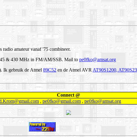
ls radio amateur vanaf '75 combineer.
F, 145 & 430 MHz in FM/AM/SSB.
Mail to
pe0fko@amsat.org
). Ik gebruik de Atmel
89C52
en de Atmel AVR
AT90S1200, AT90S231
Connect @
d.Krom@gmail.com
,
pe0fko@gmail.com
,
pe0fko@amsat.org