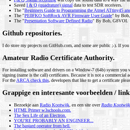
Saved
I & Q (quadrature) signal
data to test SDR receivers.
The "
Beginners Guide to Programming the Atmel ATtiny45 an
The "
PE0FKO SoftRock AVR Firmware User Guide
" by Bob
The "
Presentation Software Defined Radio
" By Bob, G8VOI.
Github repositories.
I do store my projects on GitHub.com, and some are public ;-). If you 
Amateur Radio Certificate Authority.
For installing software and drivers on a Window-7 (64b) system you w
signing (name is the call) certificates. Because it is not a commercial 
For the
ARCA check this
, developers that like to get a certificate plea
Grappige en interesante voorbeelden / link
Bezoekje aan
Radio Kootwijk
, en een site over
Radio Kootwijk
HTML Primer w3schools.com.
The Sex Life of an Electron.
YOU'RE PROBABLY AN ENGINEER...
The bastard operator from hell.